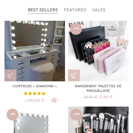
BEST SELLERS
FEATURED
SALES
-41%
COIFFEUSE « DIAMOND »
RANGEMENT PALETTES DE
MAQUILLAGE
Le
Le
15,90
€
26,90
€
1.190,00
€
prix
prix
initial
actuel
était :
est :
-8%
-22%
26,90 €.
15,90 €.