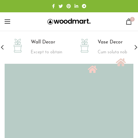
0
Wall Decor
Vase Decor
Except to obtain
Cum soluta nob