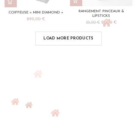
RANGEMENT PINCEAUX &
COIFFEUSE « MINI DIAMOND »
LIPSTICKS
890,00
€
Le
Le
25,00
€
35,00
€
prix
prix
initial
actuel
LOAD MORE PRODUCTS
était :
est :
35,00 €.
25,00 €.