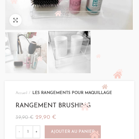
Click to enlarge
Accueil
LES RANGEMENTS POUR MAQUILLAGE
RANGEMENT BRUSHING
Le
Le
29,90
€
39,90
€
prix
prix
quantité de RANGEMENT BRUSHING
initial
actuel
AJOUTER AU PANIER
était :
est :