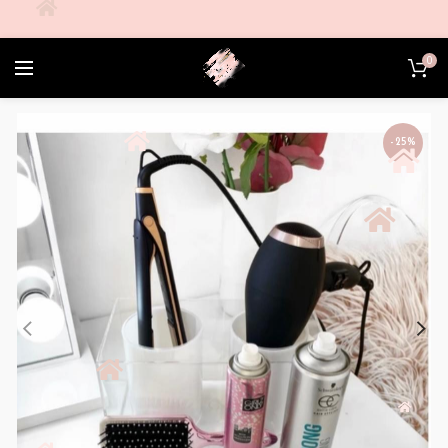
0
-25%