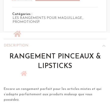
35,00 €.
25,00 €.
Catégories :
LES RANGEMENTS POUR MAQUILLAGE
,
PROMOTIONS!!
DESCRIPTION
RANGEMENT PINCEAUX &
LIPSTICKS
Encore un rangement parfait pour les articles mixtes et qui
s’adapte parfaitement aux produits makeup que vous
possédez.