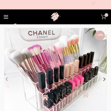
0
-29%