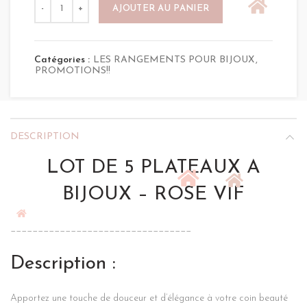
quantité de LOT DE 5 PLATEAUX A BIJOUX - ROSE
initial
actuel
AJOUTER AU PANIER
était :
est :
30,00 €.
19,90 €.
Catégories :
LES RANGEMENTS POUR BIJOUX
,
PROMOTIONS!!
DESCRIPTION
LOT DE 5 PLATEAUX A
BIJOUX – ROSE VIF
_________________________________
Description :
Apportez une touche de douceur et d’élégance à votre coin beauté