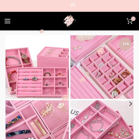
0
-34%