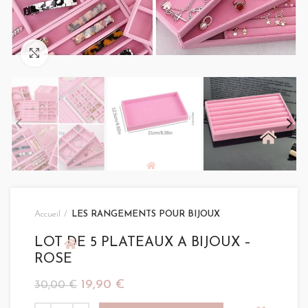
Click to enlarge
Accueil
LES RANGEMENTS POUR BIJOUX
LOT DE 5 PLATEAUX A BIJOUX –
ROSE
Le
Le
19,90
€
30,00
€
prix
prix