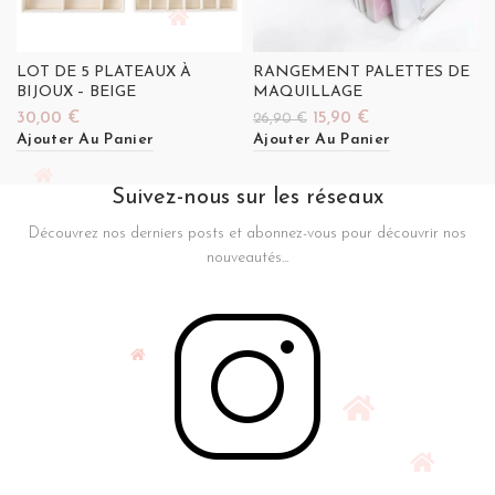
LOT DE 5 PLATEAUX À
RANGEMENT PALETTES DE
BIJOUX – BEIGE
MAQUILLAGE
Le
Le
30,00
€
15,90
€
26,90
€
prix
prix
Ajouter Au Panier
Ajouter Au Panier
initial
actuel
était :
est :
Suivez-nous sur les réseaux
26,90 €.
15,90 €.
Découvrez nos derniers posts et abonnez-vous pour découvrir nos
nouveautés...