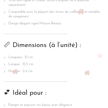
Structure rigide et stable, facile à empiler ou à disposer
séparément
Compatible avec la plupart des tiroirs de coiffeuses et meubles
de rangement
Design élégant signé Maison Beauty
_________________________________
📏 Dimensions (à l’unité) :
Longueur : 21 cm
Largeur : 12,5 cm
Hauteur : 2,4 cm
_________________________________
💕 Idéal pour :
Ranger et exposer vos bijoux avec élégance