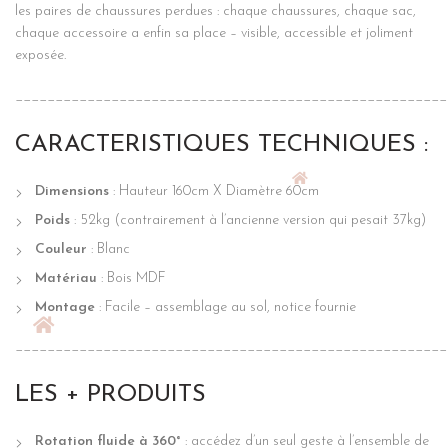
les paires de chaussures perdues : chaque chaussures, chaque sac,
chaque accessoire a enfin sa place – visible, accessible et joliment
exposée.
______________________________________________________
CARACTERISTIQUES TECHNIQUES :
Dimensions
: Hauteur 160cm X Diamètre 60cm
Poids
: 52kg (contrairement à l’ancienne version qui pesait 37kg)
Couleur
: Blanc
Matériau
: Bois MDF
Montage
: Facile – assemblage au sol, notice fournie
______________________________________________________
LES + PRODUITS
Rotation fluide à 360°
: accédez d’un seul geste à l’ensemble de