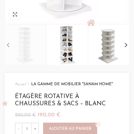
Click to enlarge
Accueil
LA GAMME DE MOBILIER "SANAM HOME"
ÉTAGÈRE ROTATIVE À
CHAUSSURES & SACS – BLANC
Le
Le
190,00
€
250,00
€
prix
prix
quantité de ÉTAGÈRE ROTATIVE À CHAUSSURES & SACS -
initial
actuel
AJOUTER AU PANIER
était :
est :