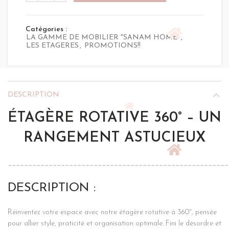
250,00 €.
190,00 €.
Catégories :
LA GAMME DE MOBILIER "SANAM HOME"
,
LES ETAGERES
,
PROMOTIONS!!
DESCRIPTION
ÉTAGÈRE ROTATIVE 360° – UN
RANGEMENT ASTUCIEUX
______________________________________________________
DESCRIPTION :
Réinventez votre espace avec notre étagère rotative à 360°, pensée
pour allier style, praticité et organisation optimale. Fini le désordre et