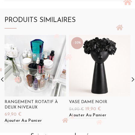
PRODUITS SIMILAIRES
-20%
RANGEMENT ROTATIF À
VASE DAME NOIR
DEUX NIVEAUX
Le
Le
19,90
€
24,90
€
69,90
€
prix
prix
Ajouter Au Panier
initial
actuel
Ajouter Au Panier
était :
est :
24,90 €.
19,90 €.