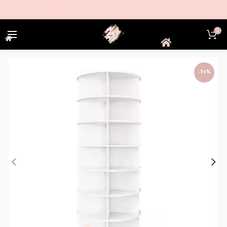
0
-24%