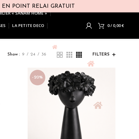
T EN POINT RELAI GRATUIT
ILIER « SANAM HOME »
SES
LA PETITE DECO
0
/
0,00
€
Show
9
24
36
FILTERS
-20%