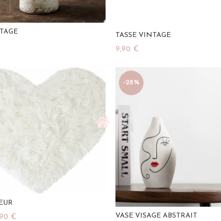
NTAGE
TASSE VINTAGE
9,90
€
u Panier
Ajouter Au Panier
-28%
OEUR
VASE VISAGE ABSTRAIT
Le
,90
€