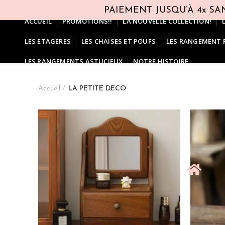
PAIEMENT JUSQU’À 4x SAN
ACCUEIL
PROMOTIONS!!
LA NOUVELLE COLLECTION!
LES ETAGERES
LES CHAISES ET POUFS
LES RANGEMENT 
LES RANGEMENTS ASTUCIEUX
NOTRE HISTOIRE
Accueil
LA PETITE DECO