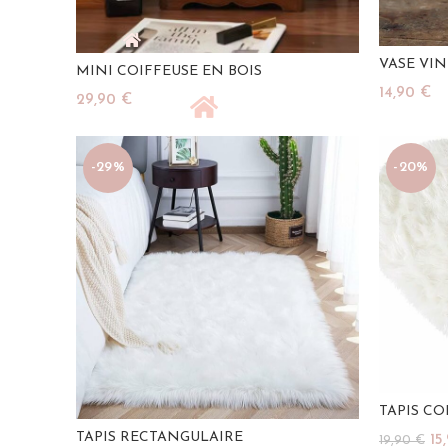
VASE VI
MINI COIFFEUSE EN BOIS
14,90
€
29,90
€
Ajouter A
Ajouter Au Panier
-29%
-20%
TAPIS C
TAPIS RECTANGULAIRE
Le
15
19,90
€