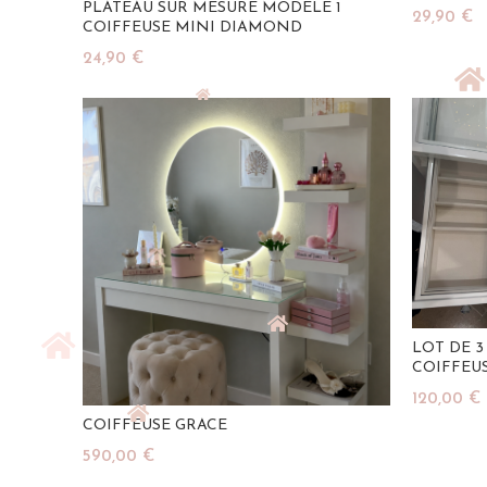
PLATEAU SUR MESURE MODÈLE 1
29,90
€
COIFFEUSE MINI DIAMOND
Ajouter A
24,90
€
Ajouter Au Panier
LOT DE 3
COIFFEU
120,00
€
COIFFEUSE GRACE
Ajouter A
590,00
€