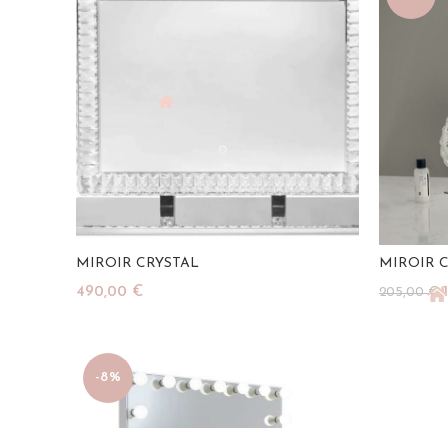
MIROIR CRYSTAL
MIROIR 
490,00
€
205,00
€
p
Ajouter Au Panier
Ajouter A
i
-8%
é