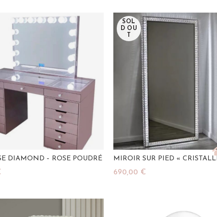
Lire La Suite
SOL
D OU
T
SE DIAMOND – ROSE POUDRÉ
MIROIR SUR PIED « CRISTALL
€
690,00
€
u Panier
Lire La Suite