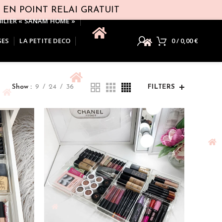
T EN POINT RELAI GRATUIT
ILIER « SANAM HOME »
SES
LA PETITE DECO
0
/
0,00
€
Show
9
24
36
FILTERS