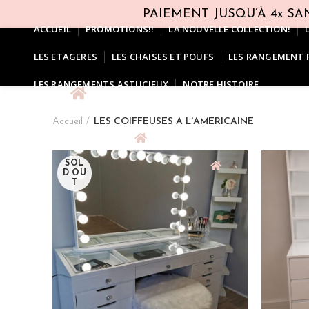
PAIEMENT JUSQU’À 4x SAN
ACCUEIL
PROMOTIONS!!
LA NOUVELLE COLLECTION!
LES ETAGERES
LES CHAISES ET POUFS
LES RANGEMENT 
LES RANGEMENTS ASTUCIEUX
NOTRE HISTOIRE
Accueil
LES COIFFEUSES A L'AMERICAINE
SOL
D OU
T