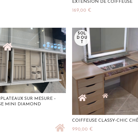
EXTENSION DE COIFFEUSE
169,00
€
u Panier
Ajouter Au Panier
SOL
D OU
T
 PLATEAUX SUR MESURE –
SE MINI DIAMOND
COIFFEUSE CLASSY-CHIC CH
u Panier
990,00
€