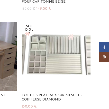
POUF CAPITONNÉ BEIGE
Le
Le
149,00
€
189,00
€
prix
prix
Ajouter Au Panier
initial
actuel
SOL
D OU
était :
est :
T
189,00 €.
149,00 €.
Faceb
Insta
ÊNE
LOT DE 3 PLATEAUX SUR MESURE –
COIFFEUSE DIAMOND
150,00
€