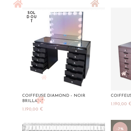
Ajouter Au Panier
SOL
D OU
T
COIFFEUSE DIAMOND – NOIR
COIFFEU
BRILLANT
1.190,00
1.190,00
€
Ajouter A
Lire La Suite
-7%