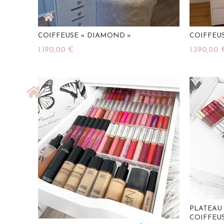
COIFFEUSE « DIAMOND »
COIFFEU
1.190,00
€
1.390,00
Lire La Suite
Ajouter A
PLATEAU
COIFFEU