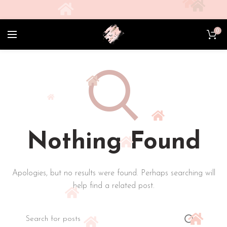
0
Nothing Found
Apologies, but no results were found. Perhaps searching will
help find a related post.