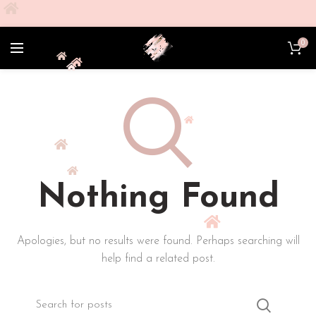
0
Nothing Found
Apologies, but no results were found. Perhaps searching will
help find a related post.